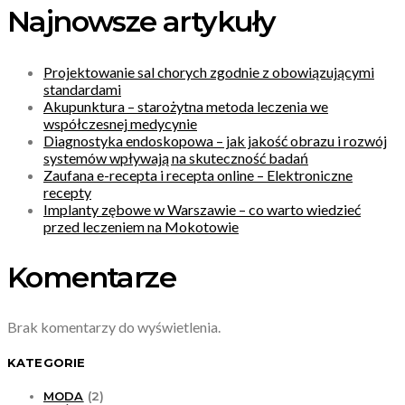
Najnowsze artykuły
Projektowanie sal chorych zgodnie z obowiązującymi
standardami
Akupunktura – starożytna metoda leczenia we
współczesnej medycynie
Diagnostyka endoskopowa – jak jakość obrazu i rozwój
systemów wpływają na skuteczność badań
Zaufana e-recepta i recepta online – Elektroniczne
recepty
Implanty zębowe w Warszawie – co warto wiedzieć
przed leczeniem na Mokotowie
Komentarze
Brak komentarzy do wyświetlenia.
KATEGORIE
MODA
(2)