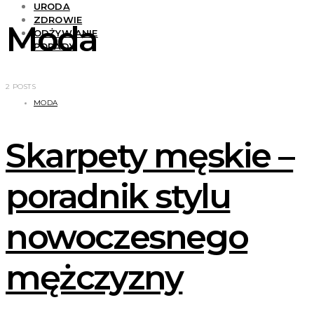
URODA
ZDROWIE
Moda
ODŻYWIANIE
PORADY
2 POSTS
MODA
Skarpety męskie –
poradnik stylu
nowoczesnego
mężczyzny