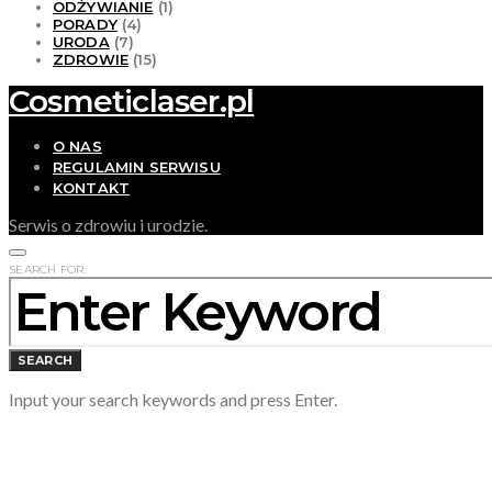
ODŻYWIANIE
(1)
PORADY
(4)
URODA
(7)
ZDROWIE
(15)
Cosmeticlaser.pl
O NAS
REGULAMIN SERWISU
KONTAKT
Serwis o zdrowiu i urodzie.
SEARCH FOR:
SEARCH
Input your search keywords and press Enter.