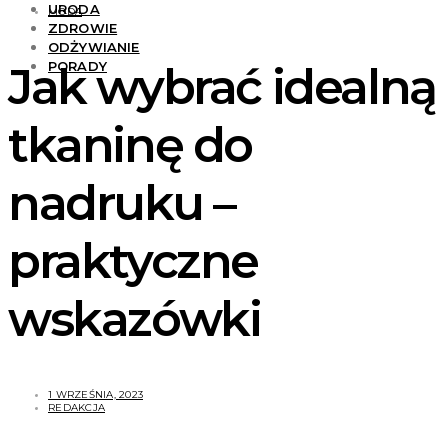
URODA
MODA
ZDROWIE
ODŻYWIANIE
Jak wybrać idealną
PORADY
tkaninę do
nadruku –
praktyczne
wskazówki
1 WRZEŚNIA, 2023
REDAKCJA