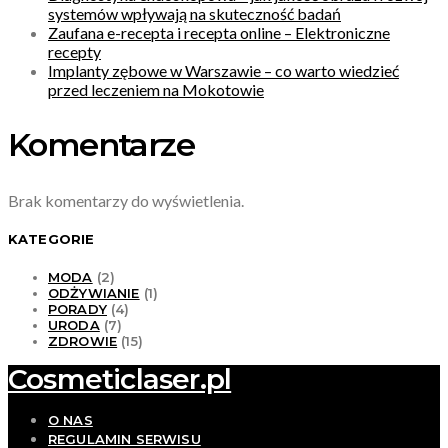
systemów wpływają na skuteczność badań
Zaufana e-recepta i recepta online – Elektroniczne
recepty
Implanty zębowe w Warszawie – co warto wiedzieć
przed leczeniem na Mokotowie
Komentarze
Brak komentarzy do wyświetlenia.
KATEGORIE
MODA
(2)
ODŻYWIANIE
(1)
PORADY
(4)
URODA
(7)
ZDROWIE
(15)
Cosmeticlaser.pl
O NAS
REGULAMIN SERWISU