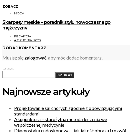
ZOBACZ
MODA
Skarpety męskie – poradnik stylu nowoczesnego
mężczyzny
REDAKCJA
4 GRUDNIA, 2023
DODAJ KOMENTARZ
Musisz się
zalogować
, aby móc dodać komentarz.
SZUKAJ
SZUKAJ
Najnowsze artykuły
Projektowanie sal chorych zgodnie z obowiązującymi
standardami
Akupunktura – starożytna metoda leczenia we
współczesnej medycynie
Diagnostyka endoskopowa – jak jakość obrazu i rozwój