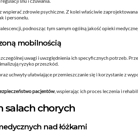
regulacji snu i czuwania.
z wspierać zdrowie psychiczne. Z kolei właściwie zaprojektowan
 i personelu.
alescencji, podnosząc tym samym ogólną jakość opieki medycznej
czoną mobilnością
czególnej uwagi i uwzględnienia ich specyficznych potrzeb. Prz
malizują ryzyko przeszkód.
raz uchwyty ułatwiające przemieszczanie się i korzystanie z wypo
 bezpieczeństwo pacjentów
, wspierając ich proces leczenia i rehabili
 salach chorych
medycznych nad łóżkami