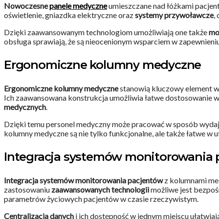
Nowoczesne
panele medyczne
umieszczane nad łóżkami pacjentó
oświetlenie, gniazdka elektryczne oraz
systemy przywoławcze
,
Dzięki zaawansowanym technologiom umożliwiają one także
mo
obsługa sprawiają, że są nieocenionym wsparciem w zapewnieni
Ergonomiczne kolumny medyczne
Ergonomiczne kolumny medyczne
stanowią kluczowy element wy
Ich zaawansowana konstrukcja umożliwia łatwe dostosowanie wy
medycznych
.
Dzięki temu personel medyczny może pracować w sposób wydajny
kolumny medyczne są nie tylko funkcjonalne, ale także łatwe 
Integracja systemów monitorowania 
Integracja systemów monitorowania pacjentów
z kolumnami med
zastosowaniu
zaawansowanych technologii
możliwe jest bezpoś
parametrów życiowych pacjentów w czasie rzeczywistym.
Centralizacja danych
i ich dostępność w jednym miejscu ułatwia