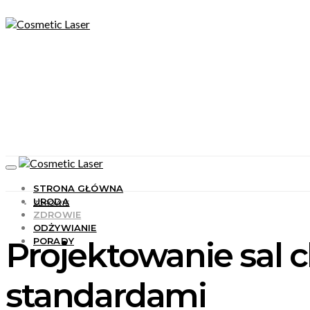
STRONA GŁÓWNA
URODA
ZDROWIE
ZDROWIE
ODŻYWIANIE
Projektowanie sal 
PORADY
standardami