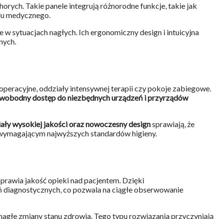
ych. Takie panele integrują różnorodne funkcje, takie jak
elu medycznego.
 w sytuacjach nagłych. Ich ergonomiczny design i intuicyjna
nych.
eracyjne, oddziały intensywnej terapii czy pokoje zabiegowe.
wobodny dostęp do niezbędnych urządzeń i przyrządów
ały wysokiej jakości oraz nowoczesny design
sprawiają, że
m wymagającym najwyższych standardów higieny.
rawia jakość opieki nad pacjentem. Dzięki
ń diagnostycznych, co pozwala na ciągłe obserwowanie
nagłe zmiany stanu zdrowia. Tego typu rozwiązania przyczyniają