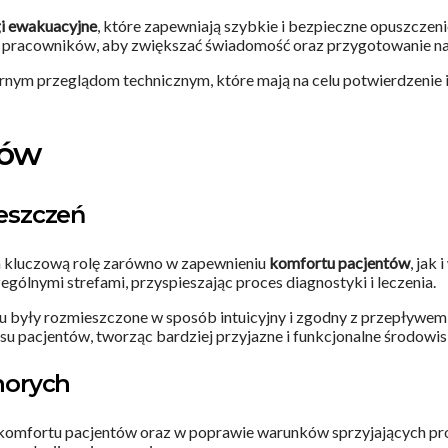
i ewakuacyjne
, które zapewniają szybkie i bezpieczne opuszczen
a pracowników, aby zwiększać świadomość oraz przygotowanie n
rnym przeglądom technicznym, które mają na celu potwierdzenie
tów
eszczeń
kluczową rolę zarówno w zapewnieniu
komfortu pacjentów
, jak
gólnymi strefami, przyspieszając proces diagnostyki i leczenia.
ku były rozmieszczone w sposób intuicyjny i zgodny z przepływe
su pacjentów, tworząc bardziej przyjazne i funkcjonalne środowis
chorych
omfortu pacjentów oraz w poprawie warunków sprzyjających proc