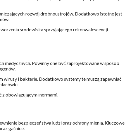
aniczających rozwój drobnoustrojów. Dodatkowo istotne jest
enów.
 tworzenia środowiska sprzyjającego rekonwalescencji
ach medycznych. Powinny one być zaprojektowane w sposób
togenów.
tym wirusy i bakterie. Dodatkowo systemy te muszą zapewniać
 placówki.
ość z obowiązującymi normami.
ewnienie bezpieczeństwa ludzi oraz ochrony mienia. Kluczowe
oraz gaśnice.