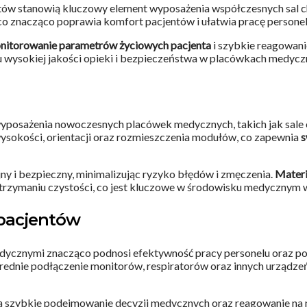
w stanowią kluczowy element wyposażenia współczesnych sal chor
 co znacząco poprawia komfort pacjentów i ułatwia pracę person
nitorowanie parametrów życiowych pacjenta
i szybkie reagowanie
u wysokiej jakości opieki i bezpieczeństwa w placówkach medycz
posażenia nowoczesnych placówek medycznych, takich jak sale op
sokości, orientacji oraz rozmieszczenia modułów, co zapewnia
s
 i bezpieczny, minimalizując ryzyko błędów i zmęczenia.
Materi
w utrzymaniu czystości, co jest kluczowe w środowisku medyczny
pacjentów
ycznymi znacząco podnosi efektywność pracy personelu oraz pop
rednie podłączenie monitorów, respiratorów oraz innych urządze
ją szybkie podejmowanie decyzji medycznych oraz reagowanie na 